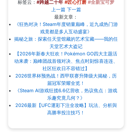
标签云：
#跨越二十年
#匠心打磨
#全新宝可梦
上一篇
下一篇
最新文章：
《狂热对决！Steam年度销量巅峰，近九成热门游
戏竟都是多人互动盛宴》
揭秘之旅：探索任天堂馆藏的艺术宝藏——我的任
天堂艺术大盗记
【2026年新春大狂欢！Pokémon GO四大主题活
动来袭：巅峰团战首领对决、焦点时刻惊喜连连、
社区狂欢日不容错过】
2026世界杯预热战！西甲联赛升降级大揭秘，历
届冠军荣耀全览！
《Steam AI游戏狂揽6.6亿营收，热议焦点：游戏
乐趣究竟几何？》
2026最新【UFC運彩下注全攻略】玩法、分析與
高勝率投注技巧！