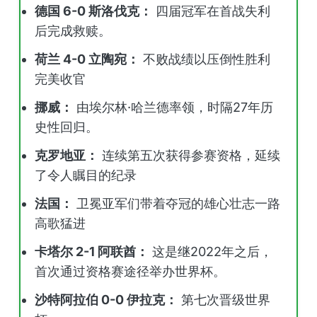
德国 6-0 斯洛伐克：
四届冠军在首战失利
后完成救赎。
荷兰 4-0 立陶宛：
不败战绩以压倒性胜利
完美收官
挪威：
由埃尔林·哈兰德率领，时隔27年历
史性回归。
克罗地亚：
连续第五次获得参赛资格，延续
了令人瞩目的纪录
法国：
卫冕亚军们带着夺冠的雄心壮志一路
高歌猛进
卡塔尔 2-1 阿联酋：
这是继2022年之后，
首次通过资格赛途径举办世界杯。
沙特阿拉伯 0-0 伊拉克：
第七次晋级世界