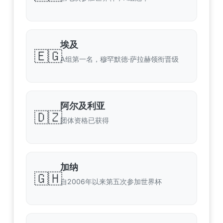
埃及
🇪🇬
A组第一名，穆罕默德·萨拉赫领衔晋级
阿尔及利亚
🇩🇿
团体资格已获得
加纳
🇬🇭
自2006年以来第五次参加世界杯