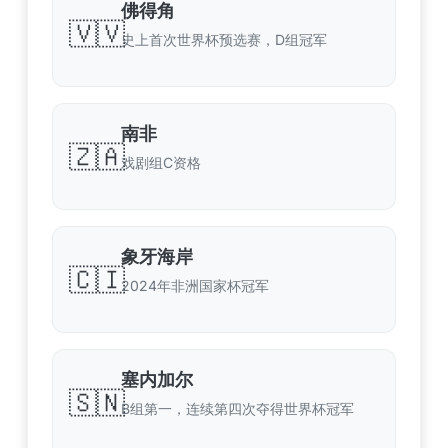
佛得角
🇻🇻
史上首次世界杯预选赛，D组冠军
南非
🇿🇦
戏剧组C资格
象牙海岸
🇨🇮
2024年非洲国家杯冠军
塞内加尔
🇸🇳
B组第一，连续第四次夺得世界杯冠军