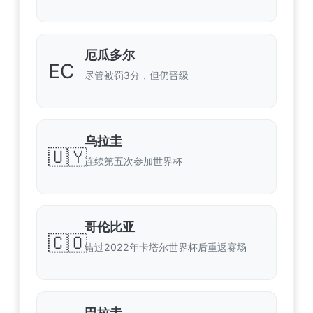
厄瓜多尔
EC
尽管被罚3分，但仍晋级
乌拉圭
🇺🇾
连续第五次参加世界杯
哥伦比亚
🇨🇴
错过2022年卡塔尔世界杯后重返赛场
巴拉圭