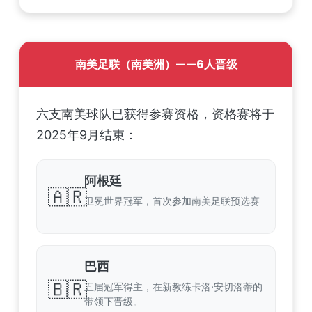
南美足联（南美洲）——6人晋级
六支南美球队已获得参赛资格，资格赛将于
2025年9月结束：
阿根廷
🇦🇷
卫冕世界冠军，首次参加南美足联预选赛
巴西
🇧🇷
五届冠军得主，在新教练卡洛·安切洛蒂的
带领下晋级。