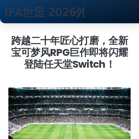
跳
到
跨越二十年匠心打磨，全新
内
宝可梦风RPG巨作即将闪耀
容
登陆任天堂Switch！