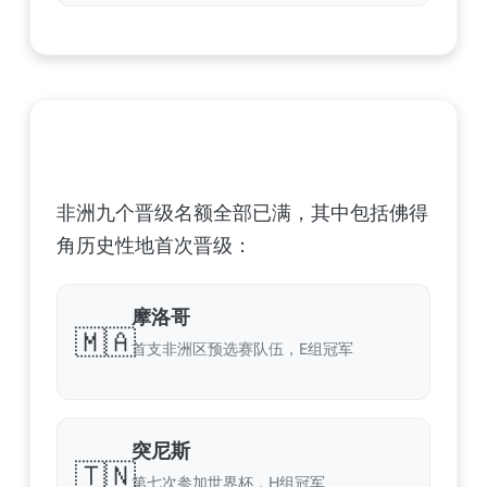
非洲足球联合会 (CAF) – 9 场合格
非洲九个晋级名额全部已满，其中包括佛得
角历史性地首次晋级：
摩洛哥
🇲🇦
首支非洲区预选赛队伍，E组冠军
突尼斯
🇹🇳
第七次参加世界杯，H组冠军