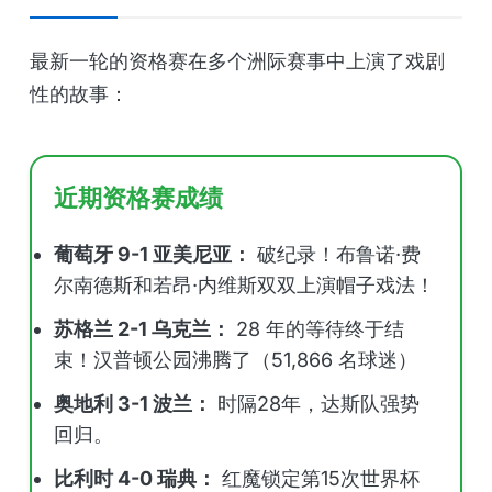
最新一轮的资格赛在多个洲际赛事中上演了戏剧
性的故事：
近期资格赛成绩
葡萄牙 9-1 亚美尼亚：
破纪录！布鲁诺·费
尔南德斯和若昂·内维斯双双上演帽子戏法！
苏格兰 2-1 乌克兰：
28 年的等待终于结
束！汉普顿公园沸腾了（51,866 名球迷）
奥地利 3-1 波兰：
时隔28年，达斯队强势
回归。
比利时 4-0 瑞典：
红魔锁定第15次世界杯