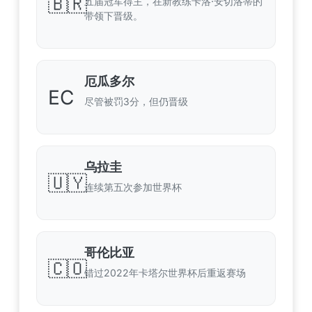
🇧🇷
五届冠军得主，在新教练卡洛·安切洛蒂的
带领下晋级。
厄瓜多尔
EC
尽管被罚3分，但仍晋级
乌拉圭
🇺🇾
连续第五次参加世界杯
哥伦比亚
🇨🇴
错过2022年卡塔尔世界杯后重返赛场