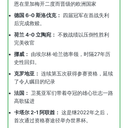
恩在里加梅开二度而晋级的欧洲国家
德国 6-0 斯洛伐克：
四届冠军在首战失利
后完成救赎。
荷兰 4-0 立陶宛：
不败战绩以压倒性胜利
完美收官
挪威：
由埃尔林·哈兰德率领，时隔27年历
史性回归。
克罗地亚：
连续第五次获得参赛资格，延续
了令人瞩目的纪录
法国：
卫冕亚军们带着夺冠的雄心壮志一路
高歌猛进
卡塔尔 2-1 阿联酋：
这是继2022年之后，
首次通过资格赛途径举办世界杯。