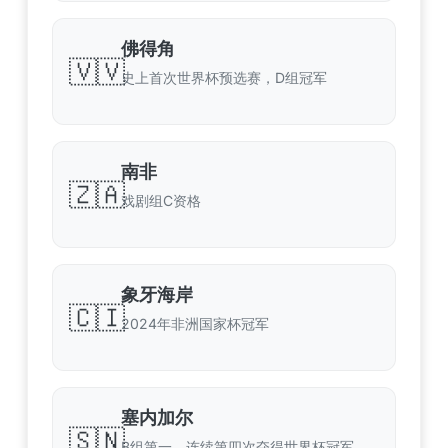
佛得角
🇻🇻
史上首次世界杯预选赛，D组冠军
南非
🇿🇦
戏剧组C资格
象牙海岸
🇨🇮
2024年非洲国家杯冠军
塞内加尔
🇸🇳
B组第一，连续第四次夺得世界杯冠军