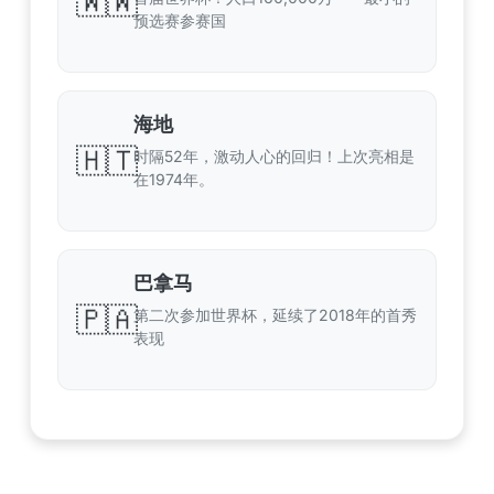
🇼🇼
预选赛参赛国
海地
🇭🇹
时隔52年，激动人心的回归！上次亮相是
在1974年。
巴拿马
🇵🇦
第二次参加世界杯，延续了2018年的首秀
表现