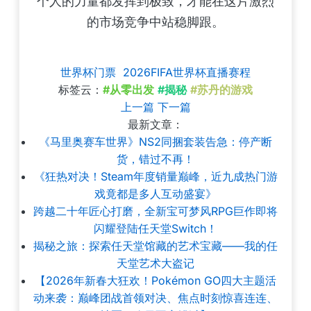
个人的力量都发挥到极致，才能在这片激烈
的市场竞争中站稳脚跟。
世界杯门票
2026FIFA世界杯直播赛程
标签云：
#从零出发
#揭秘
#苏丹的游戏
上一篇
下一篇
最新文章：
《马里奥赛车世界》NS2同捆套装告急：停产断
货，错过不再！
《狂热对决！Steam年度销量巅峰，近九成热门游
戏竟都是多人互动盛宴》
跨越二十年匠心打磨，全新宝可梦风RPG巨作即将
闪耀登陆任天堂Switch！
揭秘之旅：探索任天堂馆藏的艺术宝藏——我的任
天堂艺术大盗记
【2026年新春大狂欢！Pokémon GO四大主题活
动来袭：巅峰团战首领对决、焦点时刻惊喜连连、