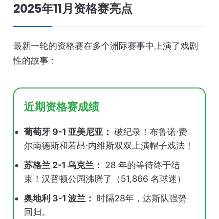
2025年11月资格赛亮点
最新一轮的资格赛在多个洲际赛事中上演了戏剧
性的故事：
近期资格赛成绩
葡萄牙 9-1 亚美尼亚：
破纪录！布鲁诺·费
尔南德斯和若昂·内维斯双双上演帽子戏法！
苏格兰 2-1 乌克兰：
28 年的等待终于结
束！汉普顿公园沸腾了（51,866 名球迷）
奥地利 3-1 波兰：
时隔28年，达斯队强势
回归。