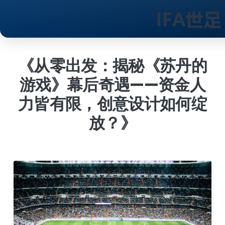
跳
到
《从零出发：揭秘《苏丹的
内
游戏》幕后奇遇——资金人
容
力皆有限，创意设计如何绽
放？》