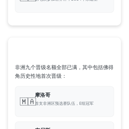
非洲足球联合会 (CAF) – 9 场合格
非洲九个晋级名额全部已满，其中包括佛得
角历史性地首次晋级：
摩洛哥
🇲🇦
首支非洲区预选赛队伍，E组冠军