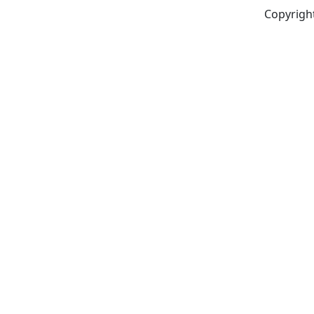
Copyrigh