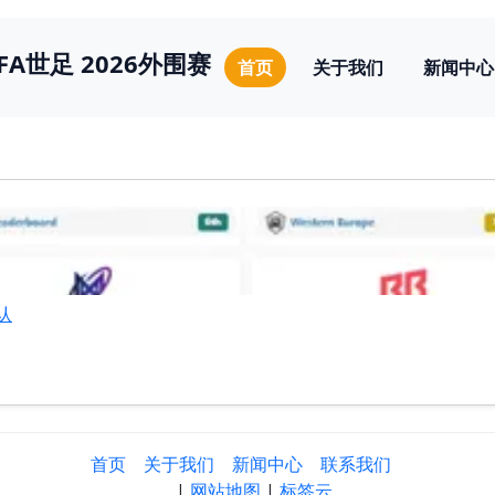
IFA世足 2026外围赛
首页
关于我们
新闻中心
认
首页
关于我们
新闻中心
联系我们
|
网站地图
|
标签云