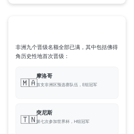
非洲足球联合会 (CAF) – 9 场合格
非洲九个晋级名额全部已满，其中包括佛得
角历史性地首次晋级：
摩洛哥
🇲🇦
首支非洲区预选赛队伍，E组冠军
突尼斯
🇹🇳
第七次参加世界杯，H组冠军