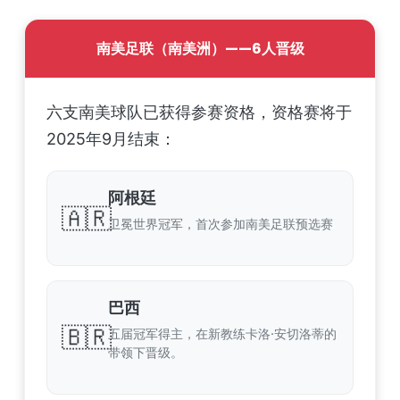
南美足联（南美洲）——6人晋级
六支南美球队已获得参赛资格，资格赛将于
2025年9月结束：
阿根廷
🇦🇷
卫冕世界冠军，首次参加南美足联预选赛
巴西
🇧🇷
五届冠军得主，在新教练卡洛·安切洛蒂的
带领下晋级。