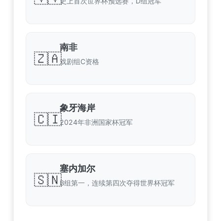
史上首次世界杯预选赛，D组冠军
南非
🇿🇦
戏剧组C资格
象牙海岸
🇨🇮
2024年非洲国家杯冠军
塞内加尔
🇸🇳
B组第一，连续第四次夺得世界杯冠军