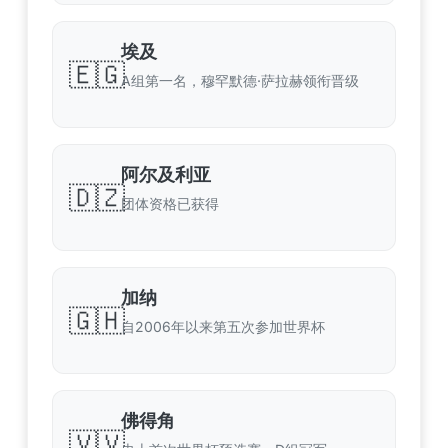
埃及
🇪🇬
A组第一名，穆罕默德·萨拉赫领衔晋级
阿尔及利亚
🇩🇿
团体资格已获得
加纳
🇬🇭
自2006年以来第五次参加世界杯
佛得角
🇻🇻