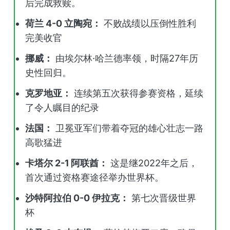
后完成救赎。
荷兰 4-0 立陶宛：
不败战绩以压倒性胜利
完美收官
挪威：
由埃尔林·哈兰德率领，时隔27年历
史性回归。
克罗地亚：
连续第五次获得参赛资格，延续
了令人瞩目的纪录
法国：
卫冕亚军们带着夺冠的雄心壮志一路
高歌猛进
卡塔尔 2-1 阿联酋：
这是继2022年之后，
首次通过资格赛途径举办世界杯。
沙特阿拉伯 0-0 伊拉克：
第七次晋级世界
杯