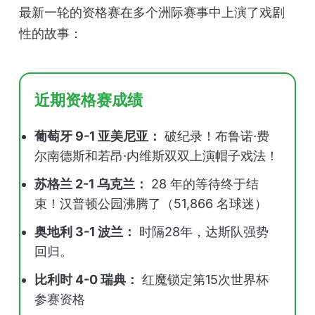
最新一轮的资格赛在多个洲际赛事中上演了戏剧
性的故事：
近期资格赛成绩
葡萄牙 9-1 亚美尼亚：
破纪录！布鲁诺·费
尔南德斯和若昂·内维斯双双上演帽子戏法！
苏格兰 2-1 乌克兰：
28 年的等待终于结
束！汉普顿公园沸腾了（51,866 名球迷）
奥地利 3-1 波兰：
时隔28年，达斯队强势
回归。
比利时 4-0 瑞典：
红魔锁定第15次世界杯
参赛资格