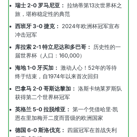
瑞士 2-0 罗马尼亚：
拉纳蒂第13次世界杯之
旅，堪称稳定性的典范
西班牙 3-0 捷克：
2024年欧洲杯冠军宣布
冲击冠军
库拉索 2-1 特立尼达和多巴哥：
历史性的一
届世界杯（人口：160,000）
海地 1-0 牙买加：
激动人心！52年的等待
终于结束，自1974年以来首次回归
巴拿马 2-0 哥斯达黎加：
洛斯卡纳莱罗斯队
获得第二个世界杯冠军
英格兰 5-0 拉脱维亚：
第一个凭借哈里·凯
恩在里加梅开二度而晋级的欧洲国家
德国 6-0 斯洛伐克：
四届冠军在首战失利