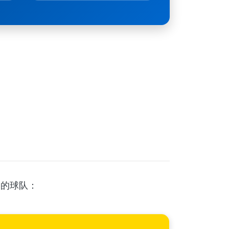
格的球队：