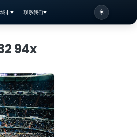
☀️
办城市
联系我们
2 94x