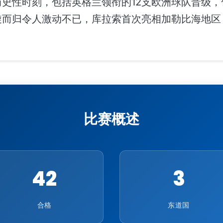
史性时刻，包括英格兰领衔的12支欧洲球队晋级，
旋而归令人激动不已，库拉索首次亮相加勒比海地区
比赛概述
42
3
合格
东道国