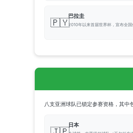
巴拉圭
🇵🇾
2010年以来首届世界杯，宣布全国
八支亚洲球队已锁定参赛资格，其中
日本
🇯🇵