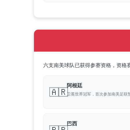
六支南美球队已获得参赛资格，资格赛
阿根廷
🇦🇷
卫冕世界冠军，首次参加南美足联
巴西