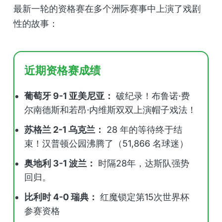
最新一轮的资格赛在多个洲际赛事中上演了戏剧
性的故事：
近期资格赛成绩
葡萄牙 9-1 亚美尼亚：
破纪录！布鲁诺·费
尔南德斯和若昂·内维斯双双上演帽子戏法！
苏格兰 2-1 乌克兰：
28 年的等待终于结
束！汉普顿公园沸腾了（51,866 名球迷）
奥地利 3-1 波兰：
时隔28年，达斯队强势
回归。
比利时 4-0 瑞典：
红魔锁定第15次世界杯
参赛资格