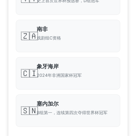
史上首次世界杯预选赛，D组冠军
南非
🇿🇦
戏剧组C资格
象牙海岸
🇨🇮
2024年非洲国家杯冠军
塞内加尔
🇸🇳
B组第一，连续第四次夺得世界杯冠军