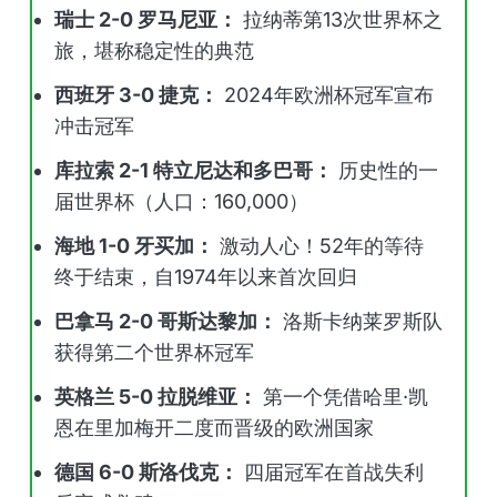
瑞士 2-0 罗马尼亚：
拉纳蒂第13次世界杯之
旅，堪称稳定性的典范
西班牙 3-0 捷克：
2024年欧洲杯冠军宣布
冲击冠军
库拉索 2-1 特立尼达和多巴哥：
历史性的一
届世界杯（人口：160,000）
海地 1-0 牙买加：
激动人心！52年的等待
终于结束，自1974年以来首次回归
巴拿马 2-0 哥斯达黎加：
洛斯卡纳莱罗斯队
获得第二个世界杯冠军
英格兰 5-0 拉脱维亚：
第一个凭借哈里·凯
恩在里加梅开二度而晋级的欧洲国家
德国 6-0 斯洛伐克：
四届冠军在首战失利