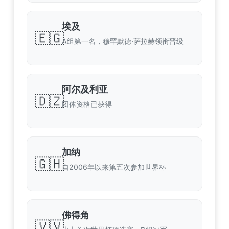
埃及
🇪🇬
A组第一名，穆罕默德·萨拉赫领衔晋级
阿尔及利亚
🇩🇿
团体资格已获得
加纳
🇬🇭
自2006年以来第五次参加世界杯
佛得角
🇻🇻