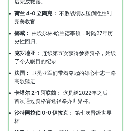
后完成救赎。
荷兰 4-0 立陶宛：
不败战绩以压倒性胜利
完美收官
挪威：
由埃尔林·哈兰德率领，时隔27年历
史性回归。
克罗地亚：
连续第五次获得参赛资格，延续
了令人瞩目的纪录
法国：
卫冕亚军们带着夺冠的雄心壮志一路
高歌猛进
卡塔尔 2-1 阿联酋：
这是继2022年之后，
首次通过资格赛途径举办世界杯。
沙特阿拉伯 0-0 伊拉克：
第七次晋级世界
杯