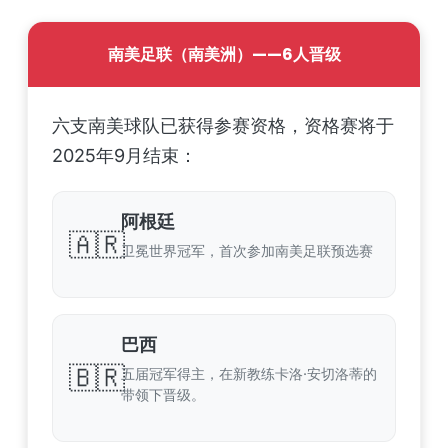
南美足联（南美洲）——6人晋级
六支南美球队已获得参赛资格，资格赛将于
2025年9月结束：
阿根廷
🇦🇷
卫冕世界冠军，首次参加南美足联预选赛
巴西
🇧🇷
五届冠军得主，在新教练卡洛·安切洛蒂的
带领下晋级。