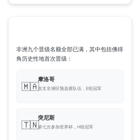
非洲足球联合会 (CAF) – 9 场合格
非洲九个晋级名额全部已满，其中包括佛得
角历史性地首次晋级：
摩洛哥
🇲🇦
首支非洲区预选赛队伍，E组冠军
突尼斯
🇹🇳
第七次参加世界杯，H组冠军