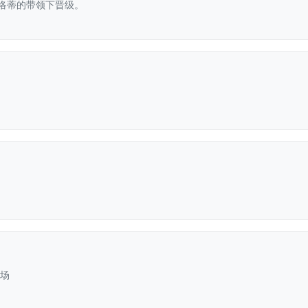
洛蒂的带领下晋级。
赛场