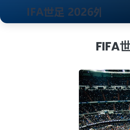
跳
到
内
FIFA
容