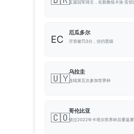
🇧🇷
五届冠军得主，在新教练卡洛·安切
厄瓜多尔
EC
尽管被罚3分，但仍晋级
乌拉圭
🇺🇾
连续第五次参加世界杯
哥伦比亚
🇨🇴
错过2022年卡塔尔世界杯后重返