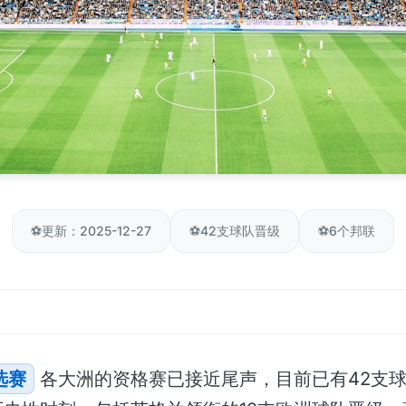
⚽
更新：2025-12-27
⚽
42支球队晋级
⚽
6个邦联
选赛
各大洲的资格赛已接近尾声，目前已有42支球