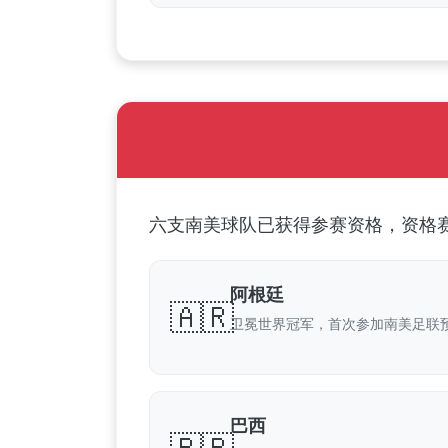
六支南美球队已获得参赛资格，资格赛
阿根廷
🇦🇷
卫冕世界冠军，首次参加南美足联
巴西