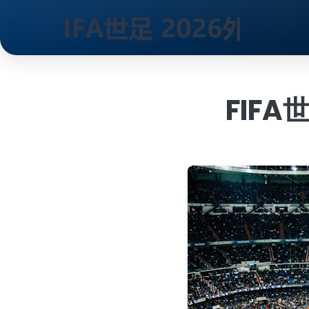
跳
到
内
FIFA
容