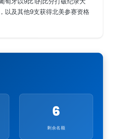
葡萄牙以9比1的比分打破纪录大
，以及其他9支获得北美参赛资格
6
剩余名额