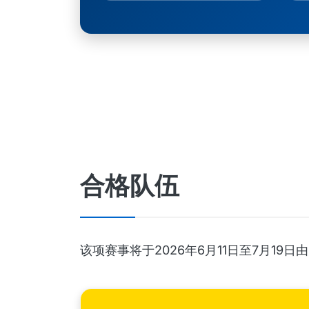
合格队伍
该项赛事将于2026年6月11日至7月1