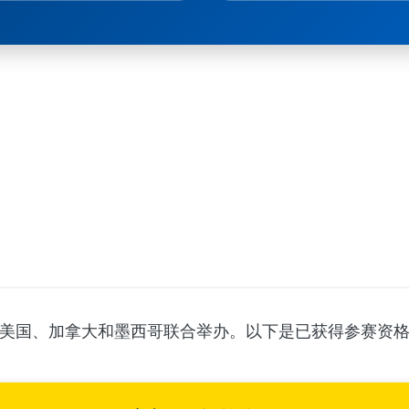
9日由美国、加拿大和墨西哥联合举办。以下是已获得参赛资