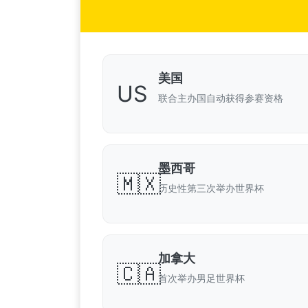
美国
US
联合主办国自动获得参赛资格
墨西哥
🇲🇽
历史性第三次举办世界杯
加拿大
🇨🇦
首次举办男足世界杯