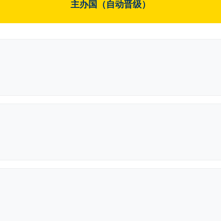
主办国（自动晋级）