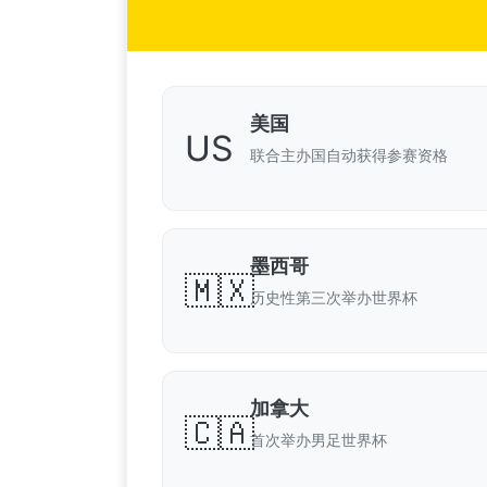
美国
US
联合主办国自动获得参赛资格
墨西哥
🇲🇽
历史性第三次举办世界杯
加拿大
🇨🇦
首次举办男足世界杯