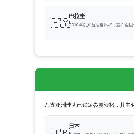
巴拉圭
🇵🇾
2010年以来首届世界杯，宣布全国
八支亚洲球队已锁定参赛资格，其中
日本
🇯🇵