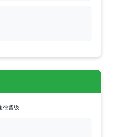
途径晋级：