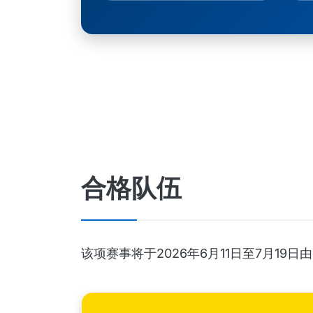
合格队伍
该项赛事将于2026年6月11日至7月1