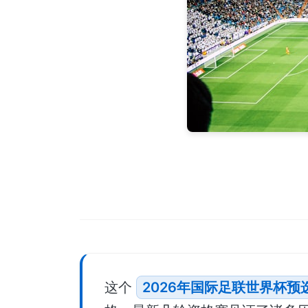
这个
2026年国际足联世界杯预