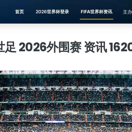
主
首页
2026世界杯登录
FIFA世界杯资讯
世足 2026外围赛 资讯 16201