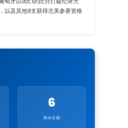
葡萄牙以9比1的比分打破纪录大
，以及其他9支获得北美参赛资格
6
剩余名额