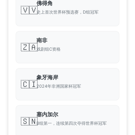
佛得角
🇻🇻
史上首次世界杯预选赛，D组冠军
南非
🇿🇦
戏剧组C资格
象牙海岸
🇨🇮
2024年非洲国家杯冠军
塞内加尔
🇸🇳
B组第一，连续第四次夺得世界杯冠军