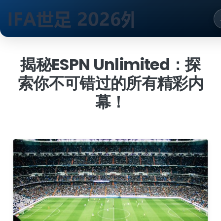
跳
到
揭秘ESPN Unlimited：探
内
索你不可错过的所有精彩内
容
幕！