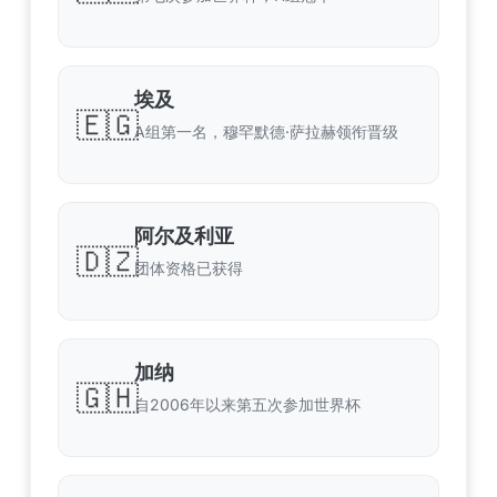
埃及
🇪🇬
A组第一名，穆罕默德·萨拉赫领衔晋级
阿尔及利亚
🇩🇿
团体资格已获得
加纳
🇬🇭
自2006年以来第五次参加世界杯