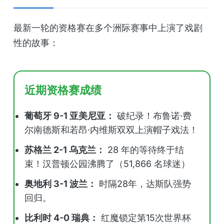
最新一轮的资格赛在多个洲际赛事中上演了戏剧
性的故事：
近期资格赛成绩
葡萄牙 9-1 亚美尼亚：
破纪录！布鲁诺·费
尔南德斯和若昂·内维斯双双上演帽子戏法！
苏格兰 2-1 乌克兰：
28 年的等待终于结
束！汉普顿公园沸腾了（51,866 名球迷）
奥地利 3-1 波兰：
时隔28年，达斯队强势
回归。
比利时 4-0 瑞典：
红魔锁定第15次世界杯