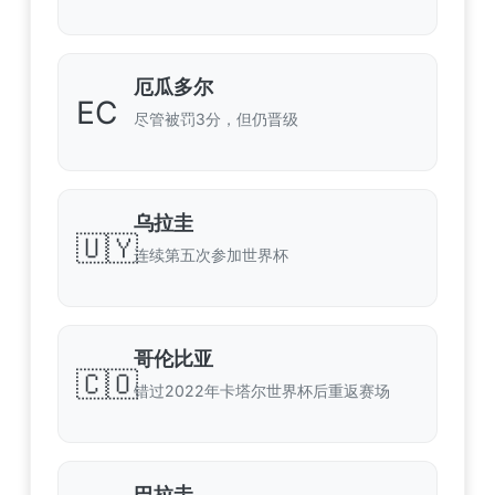
厄瓜多尔
EC
尽管被罚3分，但仍晋级
乌拉圭
🇺🇾
连续第五次参加世界杯
哥伦比亚
🇨🇴
错过2022年卡塔尔世界杯后重返赛场
巴拉圭