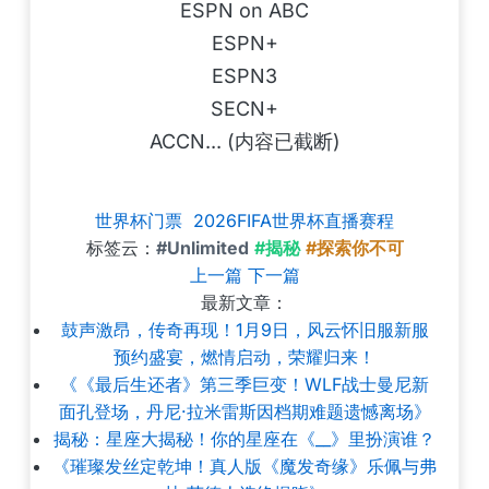
ESPN on ABC
ESPN+
ESPN3
SECN+
ACCN... (内容已截断)
世界杯门票
2026FIFA世界杯直播赛程
标签云：
#Unlimited
#揭秘
#探索你不可
上一篇
下一篇
最新文章：
鼓声激昂，传奇再现！1月9日，风云怀旧服新服
预约盛宴，燃情启动，荣耀归来！
《《最后生还者》第三季巨变！WLF战士曼尼新
面孔登场，丹尼·拉米雷斯因档期难题遗憾离场》
揭秘：星座大揭秘！你的星座在《__》里扮演谁？
《璀璨发丝定乾坤！真人版《魔发奇缘》乐佩与弗