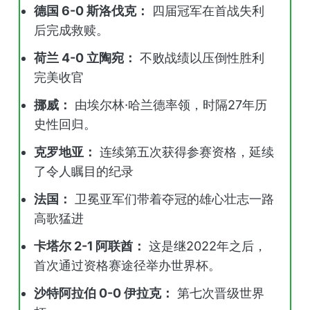
德国 6-0 斯洛伐克：
四届冠军在首战失利
后完成救赎。
荷兰 4-0 立陶宛：
不败战绩以压倒性胜利
完美收官
挪威：
由埃尔林·哈兰德率领，时隔27年历
史性回归。
克罗地亚：
连续第五次获得参赛资格，延续
了令人瞩目的纪录
法国：
卫冕亚军们带着夺冠的雄心壮志一路
高歌猛进
卡塔尔 2-1 阿联酋：
这是继2022年之后，
首次通过资格赛途径举办世界杯。
沙特阿拉伯 0-0 伊拉克：
第七次晋级世界