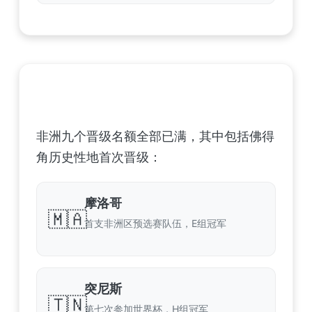
非洲足球联合会 (CAF) – 9 场合格
非洲九个晋级名额全部已满，其中包括佛得
角历史性地首次晋级：
摩洛哥
🇲🇦
首支非洲区预选赛队伍，E组冠军
突尼斯
🇹🇳
第七次参加世界杯，H组冠军