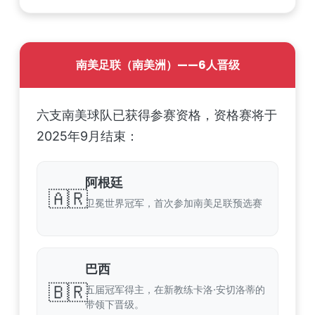
南美足联（南美洲）——6人晋级
六支南美球队已获得参赛资格，资格赛将于
2025年9月结束：
阿根廷
🇦🇷
卫冕世界冠军，首次参加南美足联预选赛
巴西
🇧🇷
五届冠军得主，在新教练卡洛·安切洛蒂的
带领下晋级。