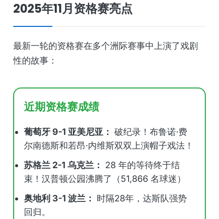
2025年11月资格赛亮点
最新一轮的资格赛在多个洲际赛事中上演了戏剧
性的故事：
近期资格赛成绩
葡萄牙 9-1 亚美尼亚：
破纪录！布鲁诺·费
尔南德斯和若昂·内维斯双双上演帽子戏法！
苏格兰 2-1 乌克兰：
28 年的等待终于结
束！汉普顿公园沸腾了（51,866 名球迷）
奥地利 3-1 波兰：
时隔28年，达斯队强势
回归。