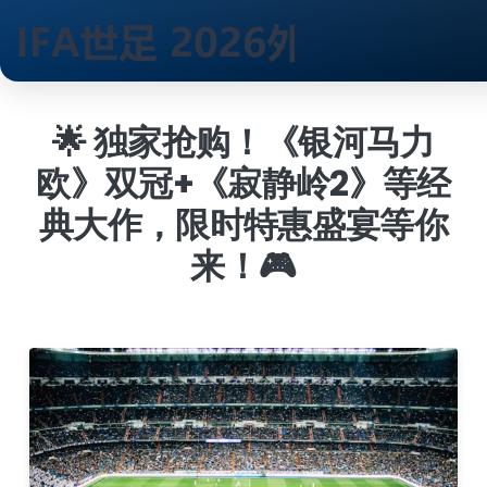
跳
到
🌟 独家抢购！《银河马力
内
欧》双冠+《寂静岭2》等经
容
典大作，限时特惠盛宴等你
来！🎮