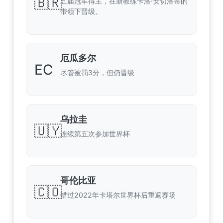
🇧🇷
五届冠军得主，在新教练卡洛·安切洛蒂的
带领下晋级。
厄瓜多尔
EC
尽管被罚3分，但仍晋级
乌拉圭
🇺🇾
连续第五次参加世界杯
哥伦比亚
🇨🇴
错过2022年卡塔尔世界杯后重返赛场