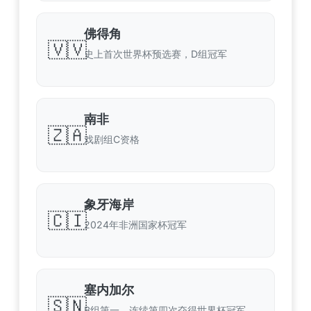
佛得角
🇻🇻
史上首次世界杯预选赛，D组冠军
南非
🇿🇦
戏剧组C资格
象牙海岸
🇨🇮
2024年非洲国家杯冠军
塞内加尔
🇸🇳
B组第一，连续第四次夺得世界杯冠军