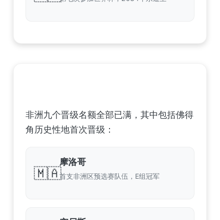
非洲足球联合会 (CAF) – 9 场合格
非洲九个晋级名额全部已满，其中包括佛得
角历史性地首次晋级：
摩洛哥
🇲🇦
首支非洲区预选赛队伍，E组冠军