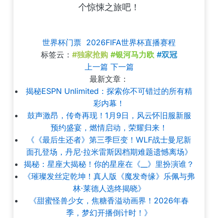
个惊悚之旅吧！
世界杯门票
2026FIFA世界杯直播赛程
标签云：
#独家抢购
#银河马力欧
#双冠
上一篇
下一篇
最新文章：
揭秘ESPN Unlimited：探索你不可错过的所有精
彩内幕！
鼓声激昂，传奇再现！1月9日，风云怀旧服新服
预约盛宴，燃情启动，荣耀归来！
《《最后生还者》第三季巨变！WLF战士曼尼新
面孔登场，丹尼·拉米雷斯因档期难题遗憾离场》
揭秘：星座大揭秘！你的星座在《__》里扮演谁？
《璀璨发丝定乾坤！真人版《魔发奇缘》乐佩与弗
林·莱德人选终揭晓》
《甜蜜怪兽少女，焦糖香溢动画界！2026年春
季，梦幻开播倒计时！》