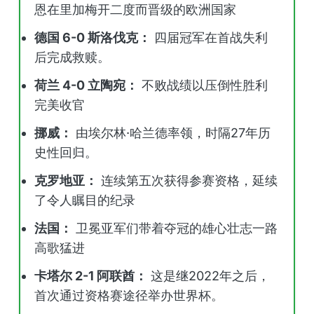
恩在里加梅开二度而晋级的欧洲国家
德国 6-0 斯洛伐克：
四届冠军在首战失利
后完成救赎。
荷兰 4-0 立陶宛：
不败战绩以压倒性胜利
完美收官
挪威：
由埃尔林·哈兰德率领，时隔27年历
史性回归。
克罗地亚：
连续第五次获得参赛资格，延续
了令人瞩目的纪录
法国：
卫冕亚军们带着夺冠的雄心壮志一路
高歌猛进
卡塔尔 2-1 阿联酋：
这是继2022年之后，
首次通过资格赛途径举办世界杯。