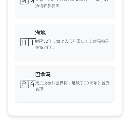
🇼🇼
预选赛参赛国
海地
🇭🇹
时隔52年，激动人心的回归！上次亮相是
在1974年。
巴拿马
🇵🇦
第二次参加世界杯，延续了2018年的首秀
表现