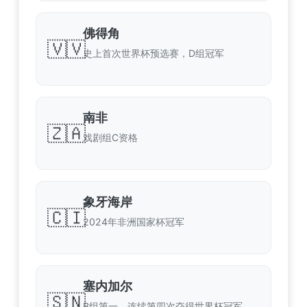
佛得角
🇻🇻
史上首次世界杯预选赛，D组冠军
南非
🇿🇦
戏剧组C资格
象牙海岸
🇨🇮
2024年非洲国家杯冠军
塞内加尔
🇸🇳
B组第一，连续第四次夺得世界杯冠军