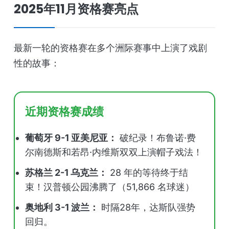
2025年11月资格赛亮点
最新一轮的资格赛在多个洲际赛事中上演了戏剧
性的故事：
近期资格赛成绩
葡萄牙 9-1 亚美尼亚：
破纪录！布鲁诺·费
尔南德斯和若昂·内维斯双双上演帽子戏法！
苏格兰 2-1 乌克兰：
28 年的等待终于结
束！汉普顿公园沸腾了（51,866 名球迷）
奥地利 3-1 波兰：
时隔28年，达斯队强势
回归。