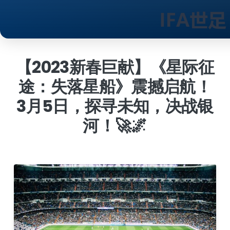
跳
到
【2023新春巨献】《星际征
内
途：失落星船》震撼启航！
容
3月5日，探寻未知，决战银
河！🚀🌌