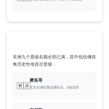
非洲足球联合会 (CAF) – 9 场合格
非洲九个晋级名额全部已满，其中包括佛得
角历史性地首次晋级：
摩洛哥
🇲🇦
首支非洲区预选赛队伍，E组冠军