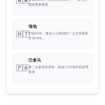
🇼🇼
预选赛参赛国
海地
🇭🇹
时隔52年，激动人心的回归！上次亮相是
在1974年。
巴拿马
🇵🇦
第二次参加世界杯，延续了2018年的首秀
表现