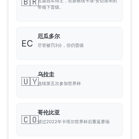
🇧🇷
五届冠军得主，在新教练卡洛·安切洛蒂的
带领下晋级。
厄瓜多尔
EC
尽管被罚3分，但仍晋级
乌拉圭
🇺🇾
连续第五次参加世界杯
哥伦比亚
🇨🇴
错过2022年卡塔尔世界杯后重返赛场