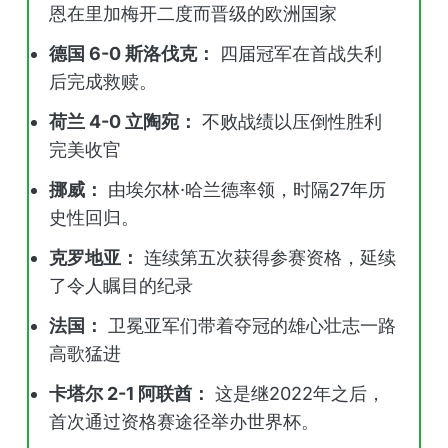
恩在里加梅开二度而晋级的欧洲国家
德国 6-0 斯洛伐克：
四届冠军在首战失利
后完成救赎。
荷兰 4-0 立陶宛：
不败战绩以压倒性胜利
完美收官
挪威：
由埃尔林·哈兰德率领，时隔27年历
史性回归。
克罗地亚：
连续第五次获得参赛资格，延续
了令人瞩目的纪录
法国：
卫冕亚军们带着夺冠的雄心壮志一路
高歌猛进
卡塔尔 2-1 阿联酋：
这是继2022年之后，
首次通过资格赛途径举办世界杯。