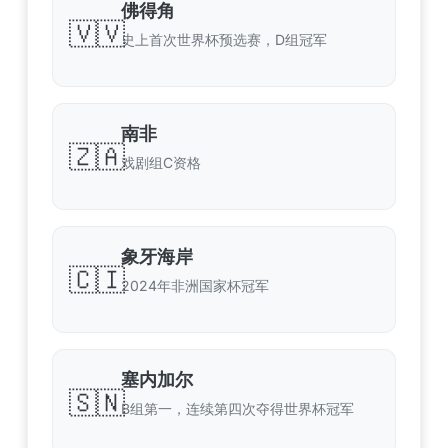
佛得角
🇻🇻
史上首次世界杯预选赛，D组冠军
南非
🇿🇦
戏剧组C资格
象牙海岸
🇨🇮
2024年非洲国家杯冠军
塞内加尔
🇸🇳
B组第一，连续第四次夺得世界杯冠军