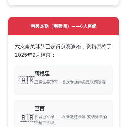
南美足联（南美洲）——6人晋级
六支南美球队已获得参赛资格，资格赛将于
2025年9月结束：
阿根廷
🇦🇷
卫冕世界冠军，首次参加南美足联预选赛
巴西
🇧🇷
五届冠军得主，在新教练卡洛·安切洛蒂的
带领下晋级。