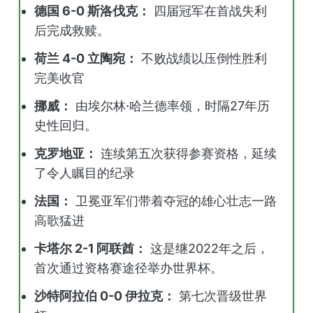
德国 6-0 斯洛伐克：
四届冠军在首战失利
后完成救赎。
荷兰 4-0 立陶宛：
不败战绩以压倒性胜利
完美收官
挪威：
由埃尔林·哈兰德率领，时隔27年历
史性回归。
克罗地亚：
连续第五次获得参赛资格，延续
了令人瞩目的纪录
法国：
卫冕亚军们带着夺冠的雄心壮志一路
高歌猛进
卡塔尔 2-1 阿联酋：
这是继2022年之后，
首次通过资格赛途径举办世界杯。
沙特阿拉伯 0-0 伊拉克：
第七次晋级世界