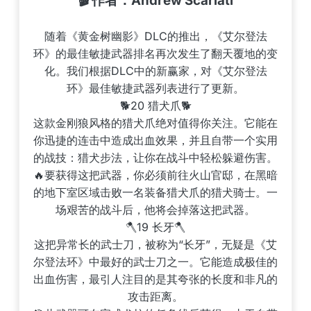
🎬 作者：Andrew Scariati
随着《黄金树幽影》DLC的推出，《艾尔登法
环》的最佳敏捷武器排名再次发生了翻天覆地的变
化。我们根据DLC中的新赢家，对《艾尔登法
环》最佳敏捷武器列表进行了更新。
🐕20 猎犬爪🐕
这款金刚狼风格的猎犬爪绝对值得你关注。它能在
你迅捷的连击中造成出血效果，并且自带一个实用
的战技：猎犬步法，让你在战斗中轻松躲避伤害。
🔥要获得这把武器，你必须前往火山官邸，在黑暗
的地下室区域击败一名装备猎犬爪的猎犬骑士。一
场艰苦的战斗后，他将会掉落这把武器。
🪓19 长牙🪓
这把异常长的武士刀，被称为“长牙”，无疑是《艾
尔登法环》中最好的武士刀之一。它能造成极佳的
出血伤害，最引人注目的是其夸张的长度和非凡的
攻击距离。