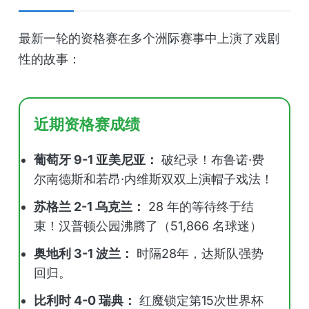
最新一轮的资格赛在多个洲际赛事中上演了戏剧
性的故事：
近期资格赛成绩
葡萄牙 9-1 亚美尼亚：
破纪录！布鲁诺·费
尔南德斯和若昂·内维斯双双上演帽子戏法！
苏格兰 2-1 乌克兰：
28 年的等待终于结
束！汉普顿公园沸腾了（51,866 名球迷）
奥地利 3-1 波兰：
时隔28年，达斯队强势
回归。
比利时 4-0 瑞典：
红魔锁定第15次世界杯