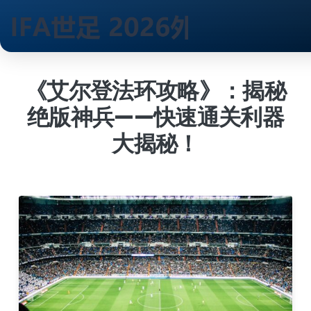
跳
到
《艾尔登法环攻略》：揭秘
内
绝版神兵——快速通关利器
容
大揭秘！