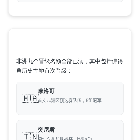
非洲足球联合会 (CAF) – 9 场合格
非洲九个晋级名额全部已满，其中包括佛得
角历史性地首次晋级：
摩洛哥
🇲🇦
首支非洲区预选赛队伍，E组冠军
突尼斯
🇹🇳
第七次参加世界杯，H组冠军