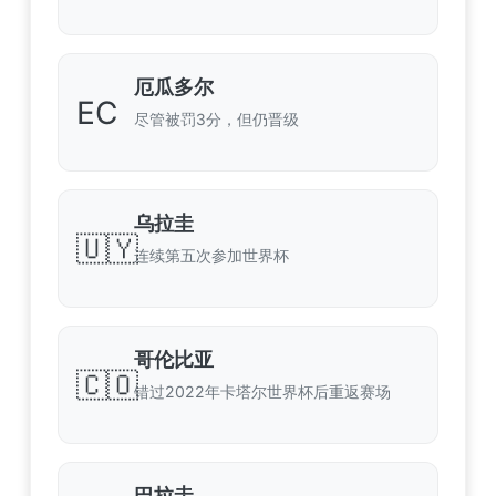
厄瓜多尔
EC
尽管被罚3分，但仍晋级
乌拉圭
🇺🇾
连续第五次参加世界杯
哥伦比亚
🇨🇴
错过2022年卡塔尔世界杯后重返赛场
巴拉圭