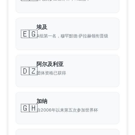
埃及
🇪🇬
A组第一名，穆罕默德·萨拉赫领衔晋级
阿尔及利亚
🇩🇿
团体资格已获得
加纳
🇬🇭
自2006年以来第五次参加世界杯