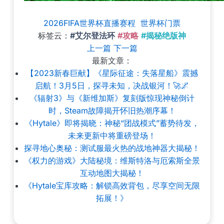
2026FIFA世界杯直播赛程
世界杯门票
标签云：
#艾尔登法环
#攻略
#揭秘绝版神
上一篇
下一篇
最新文章：
【2023新春巨献】《星际征途：失落星船》震撼
启航！3月5日，探寻未知，决战银河！🚀🌌
《辐射3》与《新维加斯》复刻版惊现神秘倒计
时，Steam故障揭开怀旧热潮序幕！
《Hytale》即将揭晓：神秘“团战模式”蓄势待发，
未来更新中将重磅登场！
探寻地心奥秘：测试服最火热的战地神器大揭秘！
《权力的游戏》大陆秘境：维斯特洛与厄索斯全景
互动地图大揭秘！
《Hytale宝库攻略：解锁高效背包，尽享空间无限
拓展！》