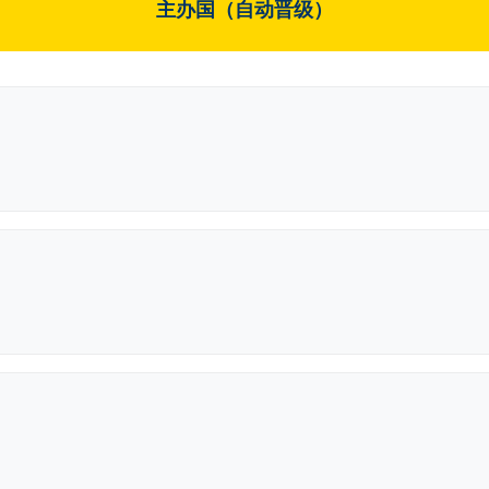
主办国（自动晋级）