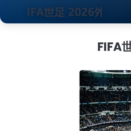
跳
到
内
FIFA
容