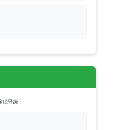
途径晋级：