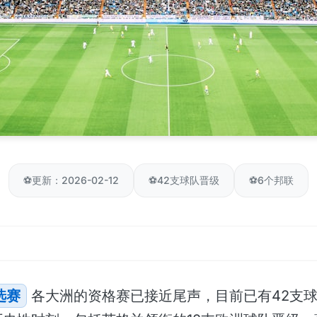
⚽
更新：2026-02-12
⚽
42支球队晋级
⚽
6个邦联
选赛
各大洲的资格赛已接近尾声，目前已有42支球