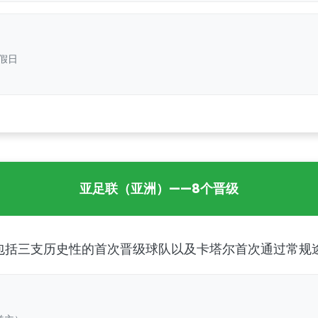
假日
亚足联（亚洲）——8个晋级
包括三支历史性的首次晋级球队以及卡塔尔首次通过常规