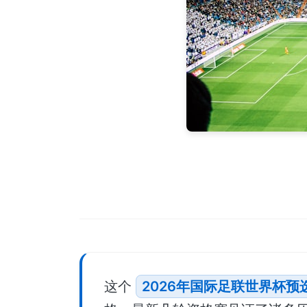
这个
2026年国际足联世界杯预