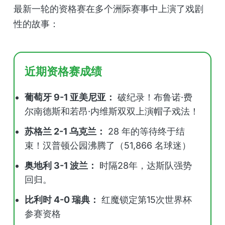
最新一轮的资格赛在多个洲际赛事中上演了戏剧
性的故事：
近期资格赛成绩
葡萄牙 9-1 亚美尼亚：
破纪录！布鲁诺·费
尔南德斯和若昂·内维斯双双上演帽子戏法！
苏格兰 2-1 乌克兰：
28 年的等待终于结
束！汉普顿公园沸腾了（51,866 名球迷）
奥地利 3-1 波兰：
时隔28年，达斯队强势
回归。
比利时 4-0 瑞典：
红魔锁定第15次世界杯
参赛资格