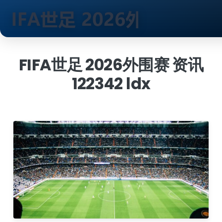
跳
到
FIFA世足 2026外围赛 资讯
内
122342 ldx
容