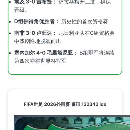
埃及 3-0 吉布提：
萨拉赫梅开二度，确保
晋级。
D组佛得角优胜者：
历史性的首次资格赛
南非 3-0 卢旺达：
尼日利亚队在C组资格赛
中戏剧性地脱颖而出
塞内加尔 4-0 毛里塔尼亚：
B组冠军将连续
第四次夺得世界杯冠军
FIFA世足 2026外围赛 资讯 122342 ldx