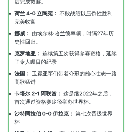
后完成救赎。
荷兰 4-0 立陶宛：
不败战绩以压倒性胜利
完美收官
挪威：
由埃尔林·哈兰德率领，时隔27年历
史性回归。
克罗地亚：
连续第五次获得参赛资格，延续
了令人瞩目的纪录
法国：
卫冕亚军们带着夺冠的雄心壮志一路
高歌猛进
卡塔尔 2-1 阿联酋：
这是继2022年之后，
首次通过资格赛途径举办世界杯。
沙特阿拉伯 0-0 伊拉克：
第七次晋级世界
杯