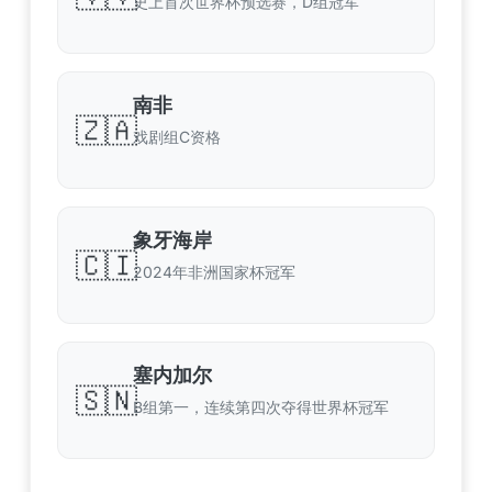
史上首次世界杯预选赛，D组冠军
南非
🇿🇦
戏剧组C资格
象牙海岸
🇨🇮
2024年非洲国家杯冠军
塞内加尔
🇸🇳
B组第一，连续第四次夺得世界杯冠军