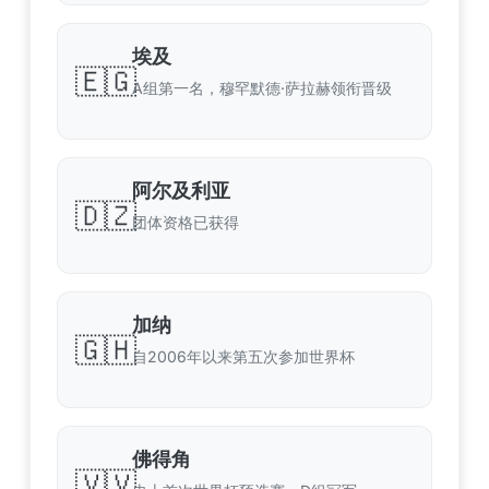
埃及
🇪🇬
A组第一名，穆罕默德·萨拉赫领衔晋级
阿尔及利亚
🇩🇿
团体资格已获得
加纳
🇬🇭
自2006年以来第五次参加世界杯
佛得角
🇻🇻