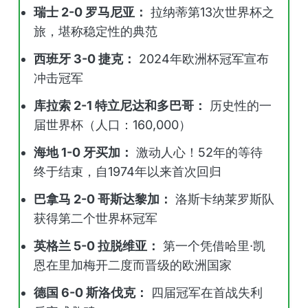
瑞士 2-0 罗马尼亚：
拉纳蒂第13次世界杯之
旅，堪称稳定性的典范
西班牙 3-0 捷克：
2024年欧洲杯冠军宣布
冲击冠军
库拉索 2-1 特立尼达和多巴哥：
历史性的一
届世界杯（人口：160,000）
海地 1-0 牙买加：
激动人心！52年的等待
终于结束，自1974年以来首次回归
巴拿马 2-0 哥斯达黎加：
洛斯卡纳莱罗斯队
获得第二个世界杯冠军
英格兰 5-0 拉脱维亚：
第一个凭借哈里·凯
恩在里加梅开二度而晋级的欧洲国家
德国 6-0 斯洛伐克：
四届冠军在首战失利