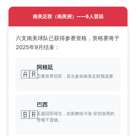
南美足联（南美洲）——6人晋级
六支南美球队已获得参赛资格，资格赛将于
2025年9月结束：
阿根廷
🇦🇷
卫冕世界冠军，首次参加南美足联预选赛
巴西
🇧🇷
五届冠军得主，在新教练卡洛·安切洛蒂的
带领下晋级。