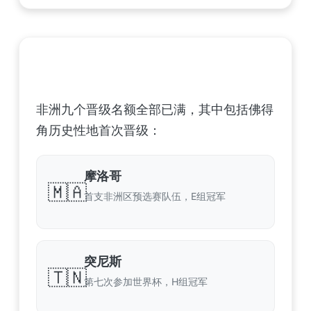
非洲足球联合会 (CAF) – 9 场合格
非洲九个晋级名额全部已满，其中包括佛得
角历史性地首次晋级：
摩洛哥
🇲🇦
首支非洲区预选赛队伍，E组冠军
突尼斯
🇹🇳
第七次参加世界杯，H组冠军