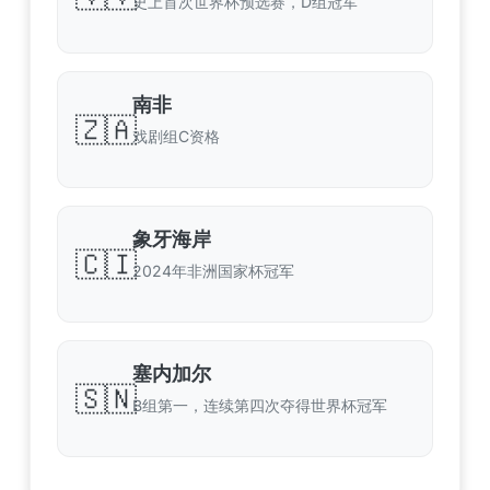
史上首次世界杯预选赛，D组冠军
南非
🇿🇦
戏剧组C资格
象牙海岸
🇨🇮
2024年非洲国家杯冠军
塞内加尔
🇸🇳
B组第一，连续第四次夺得世界杯冠军