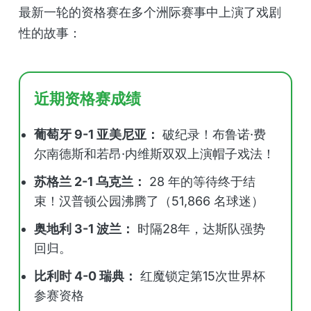
最新一轮的资格赛在多个洲际赛事中上演了戏剧
性的故事：
近期资格赛成绩
葡萄牙 9-1 亚美尼亚：
破纪录！布鲁诺·费
尔南德斯和若昂·内维斯双双上演帽子戏法！
苏格兰 2-1 乌克兰：
28 年的等待终于结
束！汉普顿公园沸腾了（51,866 名球迷）
奥地利 3-1 波兰：
时隔28年，达斯队强势
回归。
比利时 4-0 瑞典：
红魔锁定第15次世界杯
参赛资格