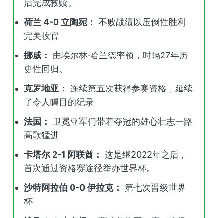
后完成救赎。
荷兰 4-0 立陶宛：
不败战绩以压倒性胜利
完美收官
挪威：
由埃尔林·哈兰德率领，时隔27年历
史性回归。
克罗地亚：
连续第五次获得参赛资格，延续
了令人瞩目的纪录
法国：
卫冕亚军们带着夺冠的雄心壮志一路
高歌猛进
卡塔尔 2-1 阿联酋：
这是继2022年之后，
首次通过资格赛途径举办世界杯。
沙特阿拉伯 0-0 伊拉克：
第七次晋级世界
杯