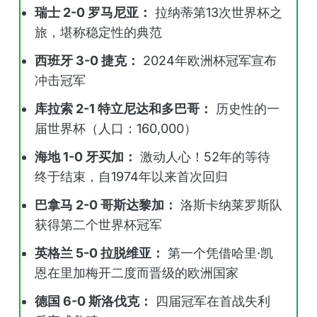
瑞士 2-0 罗马尼亚：
拉纳蒂第13次世界杯之
旅，堪称稳定性的典范
西班牙 3-0 捷克：
2024年欧洲杯冠军宣布
冲击冠军
库拉索 2-1 特立尼达和多巴哥：
历史性的一
届世界杯（人口：160,000）
海地 1-0 牙买加：
激动人心！52年的等待
终于结束，自1974年以来首次回归
巴拿马 2-0 哥斯达黎加：
洛斯卡纳莱罗斯队
获得第二个世界杯冠军
英格兰 5-0 拉脱维亚：
第一个凭借哈里·凯
恩在里加梅开二度而晋级的欧洲国家
德国 6-0 斯洛伐克：
四届冠军在首战失利