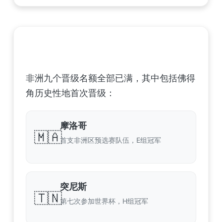
非洲足球联合会 (CAF) – 9 场合格
非洲九个晋级名额全部已满，其中包括佛得
角历史性地首次晋级：
摩洛哥
🇲🇦
首支非洲区预选赛队伍，E组冠军
突尼斯
🇹🇳
第七次参加世界杯，H组冠军