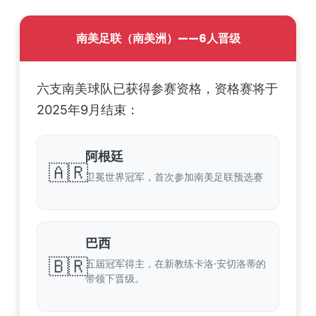
南美足联（南美洲）——6人晋级
六支南美球队已获得参赛资格，资格赛将于
2025年9月结束：
阿根廷
🇦🇷
卫冕世界冠军，首次参加南美足联预选赛
巴西
🇧🇷
五届冠军得主，在新教练卡洛·安切洛蒂的
带领下晋级。