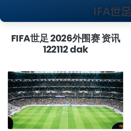
跳
到
FIFA世足 2026外围赛 资讯
内
122112 dak
容