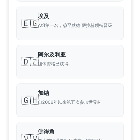
埃及
🇪🇬
A组第一名，穆罕默德·萨拉赫领衔晋级
阿尔及利亚
🇩🇿
团体资格已获得
加纳
🇬🇭
自2006年以来第五次参加世界杯
佛得角
🇻🇻