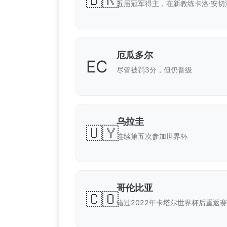
🇧🇷
五届冠军得主，在新教练卡洛·安切
厄瓜多尔
EC
尽管被罚3分，但仍晋级
乌拉圭
🇺🇾
连续第五次参加世界杯
哥伦比亚
🇨🇴
错过2022年卡塔尔世界杯后重返