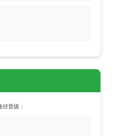
途径晋级：