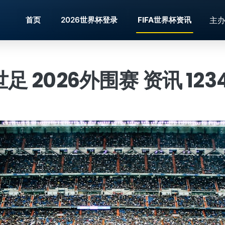
主
首页
2026世界杯登录
FIFA世界杯资讯
世足 2026外围赛 资讯 12342