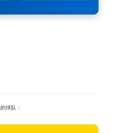
格的球队：