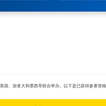
9日由美国、加拿大和墨西哥联合举办。以下是已获得参赛资