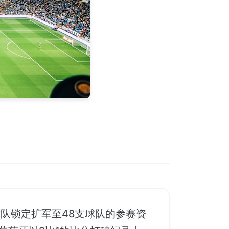
队锁定扩军至48支球队的参赛资