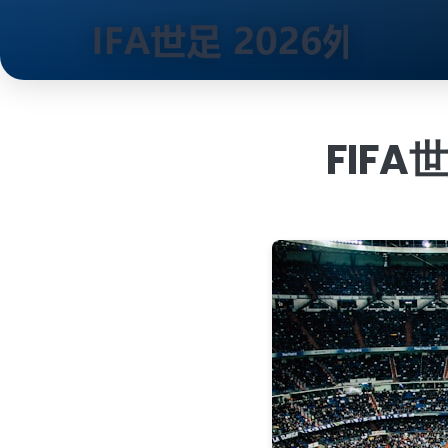
跳
到
内
FIFA
容