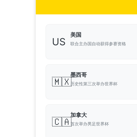
美国
US
联合主办国自动获得参赛资格
墨西哥
🇲🇽
历史性第三次举办世界杯
加拿大
🇨🇦
首次举办男足世界杯