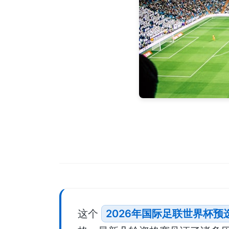
这个
2026年国际足联世界杯预