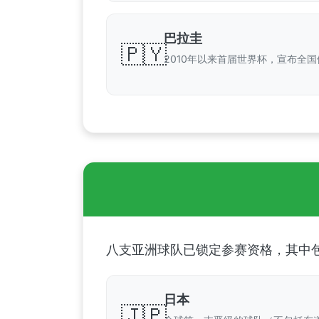
巴拉圭
🇵🇾
2010年以来首届世界杯，宣布全国
八支亚洲球队已锁定参赛资格，其中
日本
🇯🇵