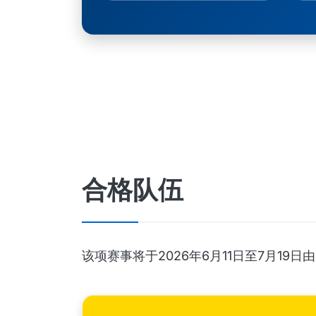
合格队伍
该项赛事将于2026年6月11日至7月1