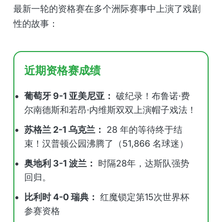
最新一轮的资格赛在多个洲际赛事中上演了戏剧
性的故事：
近期资格赛成绩
葡萄牙 9-1 亚美尼亚：
破纪录！布鲁诺·费
尔南德斯和若昂·内维斯双双上演帽子戏法！
苏格兰 2-1 乌克兰：
28 年的等待终于结
束！汉普顿公园沸腾了（51,866 名球迷）
奥地利 3-1 波兰：
时隔28年，达斯队强势
回归。
比利时 4-0 瑞典：
红魔锁定第15次世界杯
参赛资格