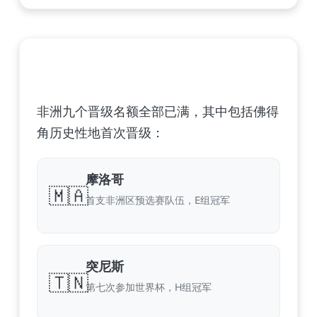
非洲足球联合会 (CAF) – 9 场合格
非洲九个晋级名额全部已满，其中包括佛得
角历史性地首次晋级：
摩洛哥
🇲🇦
首支非洲区预选赛队伍，E组冠军
突尼斯
🇹🇳
第七次参加世界杯，H组冠军