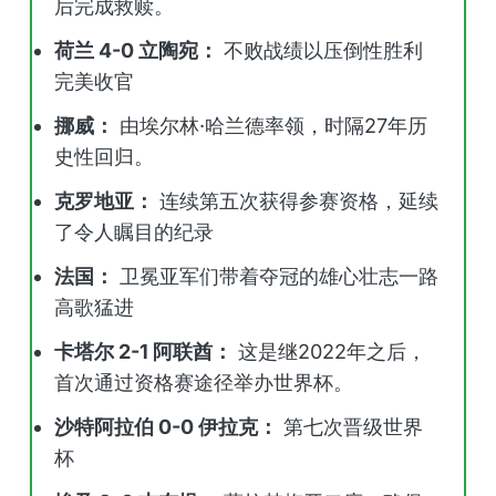
后完成救赎。
荷兰 4-0 立陶宛：
不败战绩以压倒性胜利
完美收官
挪威：
由埃尔林·哈兰德率领，时隔27年历
史性回归。
克罗地亚：
连续第五次获得参赛资格，延续
了令人瞩目的纪录
法国：
卫冕亚军们带着夺冠的雄心壮志一路
高歌猛进
卡塔尔 2-1 阿联酋：
这是继2022年之后，
首次通过资格赛途径举办世界杯。
沙特阿拉伯 0-0 伊拉克：
第七次晋级世界
杯