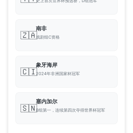
史上首次世界杯预选赛，D组冠军
南非
🇿🇦
戏剧组C资格
象牙海岸
🇨🇮
2024年非洲国家杯冠军
塞内加尔
🇸🇳
B组第一，连续第四次夺得世界杯冠军