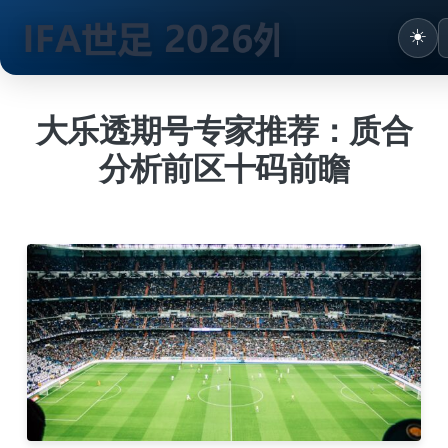
☀️
跳
到
大乐透期号专家推荐：质合
内
分析前区十码前瞻
容