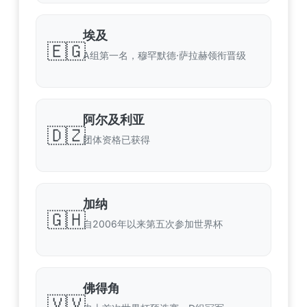
埃及
🇪🇬
A组第一名，穆罕默德·萨拉赫领衔晋级
阿尔及利亚
🇩🇿
团体资格已获得
加纳
🇬🇭
自2006年以来第五次参加世界杯
佛得角
🇻🇻