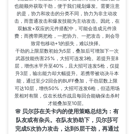
也能额外获取干劲，便于我们规划爆发。需要注意
的是，协力和攻击的分类不同，协力为非主动攻
击，而普通攻击和爆发技能为主动攻击。因此，在
双触发+双应的元件搭配中，可能会造成元件浪
费；而携带两把枪，一把协力、一把攻击，则会导
致背包移动+1的损失，难以抉择。
干劲的上限层数初始为5层，叠加后可增加下一次
武器技能伤害25%，大招可连发3枪。若提升至8
层，增伤水平升至40%，且大招可连发5枪，仅提
升3层，输出能力却大幅提升。若携带被动决斗本
能，通过至少2回合的BUFF叠加，干劲层数上限
可达10层，增伤50%，大招可连发6枪，但适用场
景相对有限，仅在长线作战且每回合能确保击杀时
才能叠加至10层。
🌸 贝尔莎在关卡内的使用策略总结为：有
队友或有杂兵。在队友协助下，贝尔莎可
完成5次协力攻击，达到5层干劲，再通过