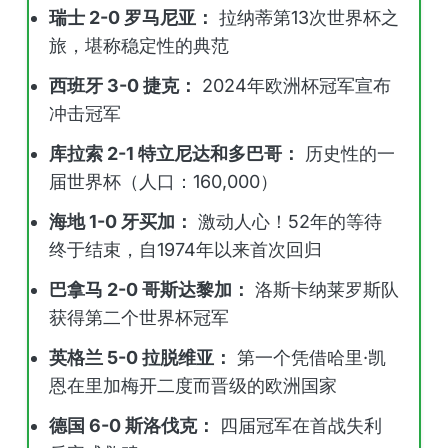
瑞士 2-0 罗马尼亚：
拉纳蒂第13次世界杯之
旅，堪称稳定性的典范
西班牙 3-0 捷克：
2024年欧洲杯冠军宣布
冲击冠军
库拉索 2-1 特立尼达和多巴哥：
历史性的一
届世界杯（人口：160,000）
海地 1-0 牙买加：
激动人心！52年的等待
终于结束，自1974年以来首次回归
巴拿马 2-0 哥斯达黎加：
洛斯卡纳莱罗斯队
获得第二个世界杯冠军
英格兰 5-0 拉脱维亚：
第一个凭借哈里·凯
恩在里加梅开二度而晋级的欧洲国家
德国 6-0 斯洛伐克：
四届冠军在首战失利