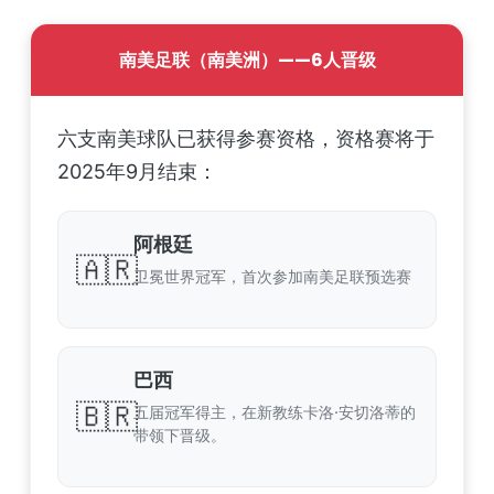
南美足联（南美洲）——6人晋级
六支南美球队已获得参赛资格，资格赛将于
2025年9月结束：
阿根廷
🇦🇷
卫冕世界冠军，首次参加南美足联预选赛
巴西
🇧🇷
五届冠军得主，在新教练卡洛·安切洛蒂的
带领下晋级。