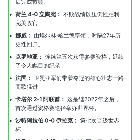
后完成救赎。
荷兰 4-0 立陶宛：
不败战绩以压倒性胜利
完美收官
挪威：
由埃尔林·哈兰德率领，时隔27年历
史性回归。
克罗地亚：
连续第五次获得参赛资格，延续
了令人瞩目的纪录
法国：
卫冕亚军们带着夺冠的雄心壮志一路
高歌猛进
卡塔尔 2-1 阿联酋：
这是继2022年之后，
首次通过资格赛途径举办世界杯。
沙特阿拉伯 0-0 伊拉克：
第七次晋级世界
杯