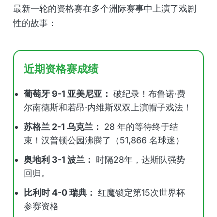
最新一轮的资格赛在多个洲际赛事中上演了戏剧
性的故事：
近期资格赛成绩
葡萄牙 9-1 亚美尼亚：
破纪录！布鲁诺·费
尔南德斯和若昂·内维斯双双上演帽子戏法！
苏格兰 2-1 乌克兰：
28 年的等待终于结
束！汉普顿公园沸腾了（51,866 名球迷）
奥地利 3-1 波兰：
时隔28年，达斯队强势
回归。
比利时 4-0 瑞典：
红魔锁定第15次世界杯
参赛资格