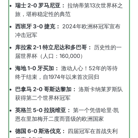
瑞士 2-0 罗马尼亚：
拉纳蒂第13次世界杯之
旅，堪称稳定性的典范
西班牙 3-0 捷克：
2024年欧洲杯冠军宣布
冲击冠军
库拉索 2-1 特立尼达和多巴哥：
历史性的一
届世界杯（人口：160,000）
海地 1-0 牙买加：
激动人心！52年的等待
终于结束，自1974年以来首次回归
巴拿马 2-0 哥斯达黎加：
洛斯卡纳莱罗斯队
获得第二个世界杯冠军
英格兰 5-0 拉脱维亚：
第一个凭借哈里·凯
恩在里加梅开二度而晋级的欧洲国家
德国 6-0 斯洛伐克：
四届冠军在首战失利