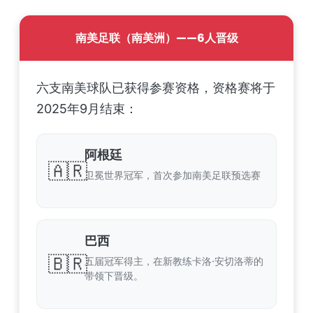
南美足联（南美洲）——6人晋级
六支南美球队已获得参赛资格，资格赛将于
2025年9月结束：
阿根廷
🇦🇷
卫冕世界冠军，首次参加南美足联预选赛
巴西
🇧🇷
五届冠军得主，在新教练卡洛·安切洛蒂的
带领下晋级。