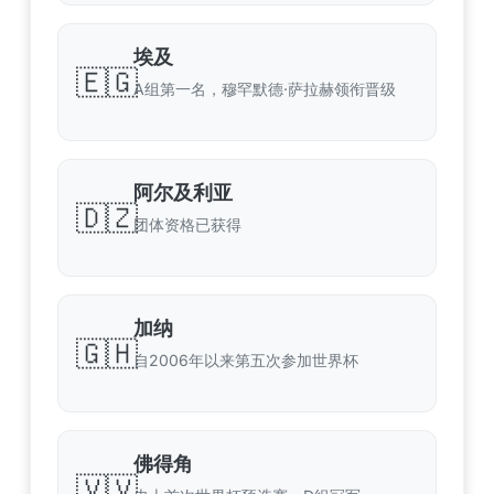
埃及
🇪🇬
A组第一名，穆罕默德·萨拉赫领衔晋级
阿尔及利亚
🇩🇿
团体资格已获得
加纳
🇬🇭
自2006年以来第五次参加世界杯
佛得角
🇻🇻