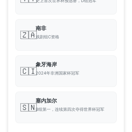
史上首次世界杯预选赛，D组冠军
南非
🇿🇦
戏剧组C资格
象牙海岸
🇨🇮
2024年非洲国家杯冠军
塞内加尔
🇸🇳
B组第一，连续第四次夺得世界杯冠军