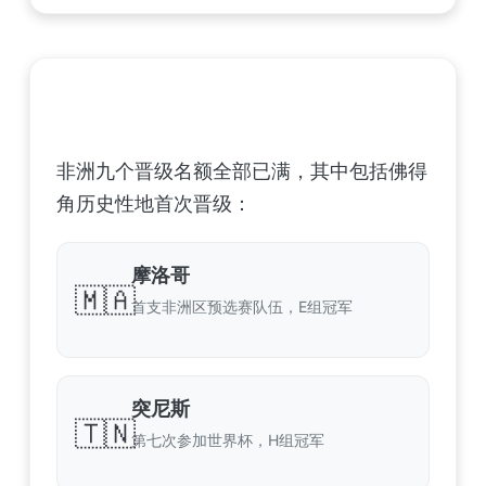
非洲足球联合会 (CAF) – 9 场合格
非洲九个晋级名额全部已满，其中包括佛得
角历史性地首次晋级：
摩洛哥
🇲🇦
首支非洲区预选赛队伍，E组冠军
突尼斯
🇹🇳
第七次参加世界杯，H组冠军