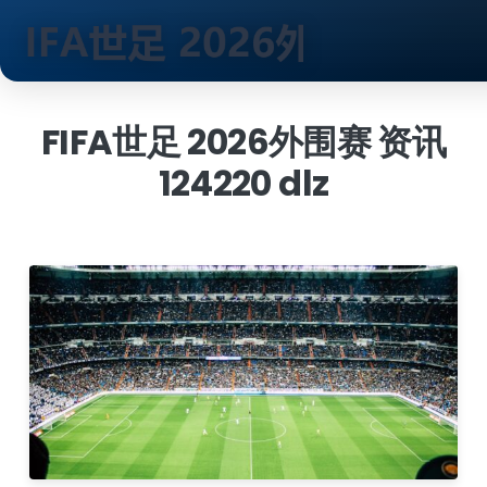
跳
到
FIFA世足 2026外围赛 资讯
内
124220 dlz
容