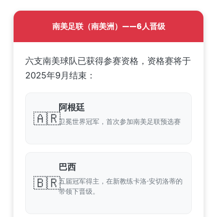
南美足联（南美洲）——6人晋级
六支南美球队已获得参赛资格，资格赛将于
2025年9月结束：
阿根廷
🇦🇷
卫冕世界冠军，首次参加南美足联预选赛
巴西
🇧🇷
五届冠军得主，在新教练卡洛·安切洛蒂的
带领下晋级。