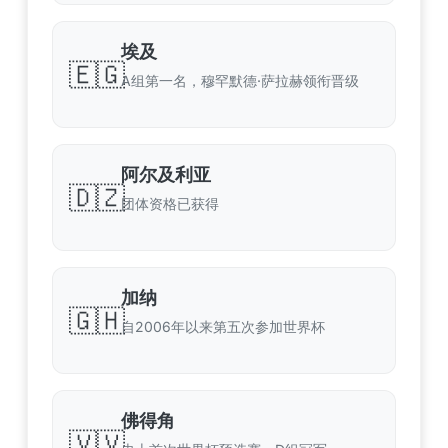
埃及
🇪🇬
A组第一名，穆罕默德·萨拉赫领衔晋级
阿尔及利亚
🇩🇿
团体资格已获得
加纳
🇬🇭
自2006年以来第五次参加世界杯
佛得角
🇻🇻