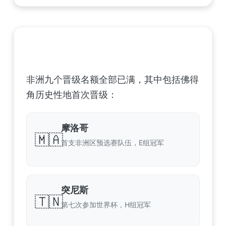
非洲足球联合会 (CAF) – 9 场合格
非洲九个晋级名额全部已满，其中包括佛得
角历史性地首次晋级：
摩洛哥
🇲🇦
首支非洲区预选赛队伍，E组冠军
突尼斯
🇹🇳
第七次参加世界杯，H组冠军