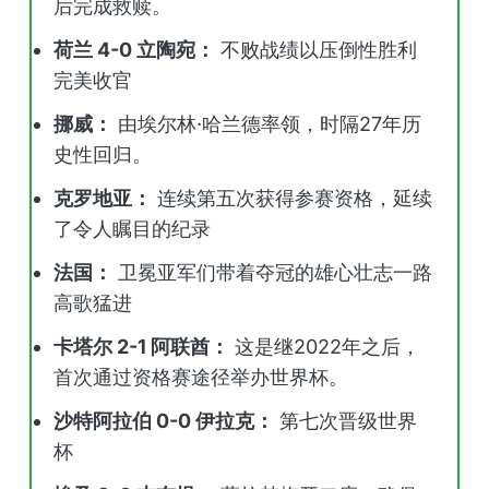
后完成救赎。
荷兰 4-0 立陶宛：
不败战绩以压倒性胜利
完美收官
挪威：
由埃尔林·哈兰德率领，时隔27年历
史性回归。
克罗地亚：
连续第五次获得参赛资格，延续
了令人瞩目的纪录
法国：
卫冕亚军们带着夺冠的雄心壮志一路
高歌猛进
卡塔尔 2-1 阿联酋：
这是继2022年之后，
首次通过资格赛途径举办世界杯。
沙特阿拉伯 0-0 伊拉克：
第七次晋级世界
杯