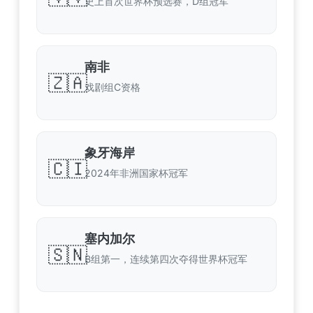
史上首次世界杯预选赛，D组冠军
南非
🇿🇦
戏剧组C资格
象牙海岸
🇨🇮
2024年非洲国家杯冠军
塞内加尔
🇸🇳
B组第一，连续第四次夺得世界杯冠军