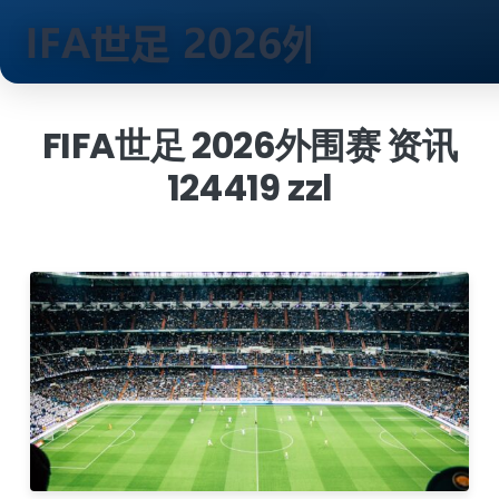
跳
到
FIFA世足 2026外围赛 资讯
内
124419 zzl
容