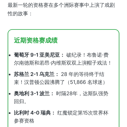
最新一轮的资格赛在多个洲际赛事中上演了戏剧
性的故事：
近期资格赛成绩
葡萄牙 9-1 亚美尼亚：
破纪录！布鲁诺·费
尔南德斯和若昂·内维斯双双上演帽子戏法！
苏格兰 2-1 乌克兰：
28 年的等待终于结
束！汉普顿公园沸腾了（51,866 名球迷）
奥地利 3-1 波兰：
时隔28年，达斯队强势
回归。
比利时 4-0 瑞典：
红魔锁定第15次世界杯
参赛资格