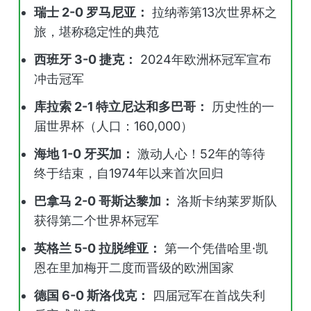
瑞士 2-0 罗马尼亚：
拉纳蒂第13次世界杯之
旅，堪称稳定性的典范
西班牙 3-0 捷克：
2024年欧洲杯冠军宣布
冲击冠军
库拉索 2-1 特立尼达和多巴哥：
历史性的一
届世界杯（人口：160,000）
海地 1-0 牙买加：
激动人心！52年的等待
终于结束，自1974年以来首次回归
巴拿马 2-0 哥斯达黎加：
洛斯卡纳莱罗斯队
获得第二个世界杯冠军
英格兰 5-0 拉脱维亚：
第一个凭借哈里·凯
恩在里加梅开二度而晋级的欧洲国家
德国 6-0 斯洛伐克：
四届冠军在首战失利