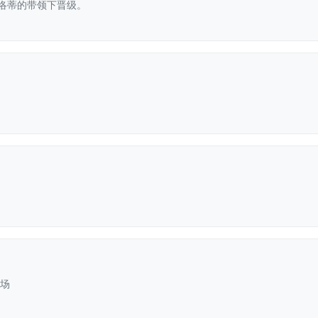
洛蒂的带领下晋级。
赛场