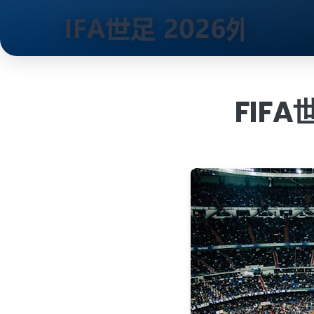
跳
到
内
FIFA
容