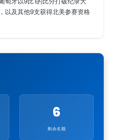
葡萄牙以9比1的比分打破纪录大
，以及其他9支获得北美参赛资格
6
剩余名额