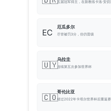
🇧🇷
五届冠军得主，在新教练卡洛·安切
厄瓜多尔
EC
尽管被罚3分，但仍晋级
乌拉圭
🇺🇾
连续第五次参加世界杯
哥伦比亚
🇨🇴
错过2022年卡塔尔世界杯后重返