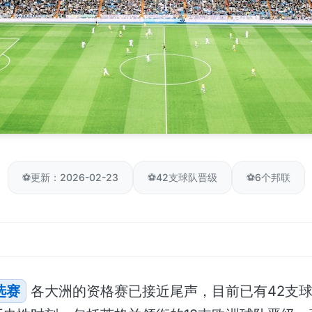
⚽
更新：2026-02-23
⚽
42支球队晋级
⚽
6个邦联
选赛
各大洲的资格赛已接近尾声，目前已有42支球